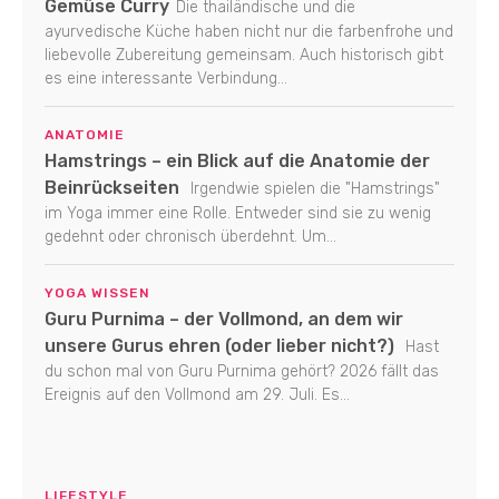
Gemüse Curry
Die thailändische und die
ayurvedische Küche haben nicht nur die farbenfrohe und
liebevolle Zubereitung gemeinsam. Auch historisch gibt
es eine interessante Verbindung...
ANATOMIE
Hamstrings – ein Blick auf die Anatomie der
Beinrückseiten
Irgendwie spielen die "Hamstrings"
im Yoga immer eine Rolle. Entweder sind sie zu wenig
gedehnt oder chronisch überdehnt. Um...
YOGA WISSEN
Guru Purnima – der Vollmond, an dem wir
unsere Gurus ehren (oder lieber nicht?)
Hast
du schon mal von Guru Purnima gehört? 2026 fällt das
Ereignis auf den Vollmond am 29. Juli. Es...
LIFESTYLE