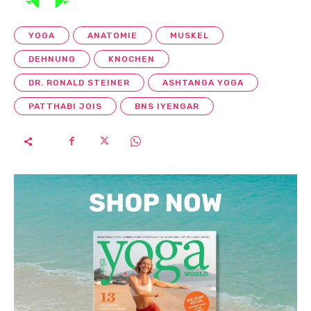
YOGA
ANATOMIE
MUSKEL
DEHNUNG
KNOCHEN
DR. RONALD STEINER
ASHTANGA YOGA
PATTHABI JOIS
BNS IYENGAR