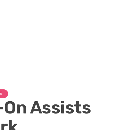
E
On Assists
rk