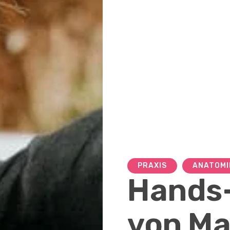
PRAXIS
ANATOMI
Hands-
von Ma