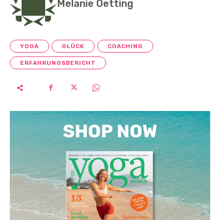
Melanie Oetting
YOGA
GLÜCK
COACHING
ERFAHRUNGSBERICHT