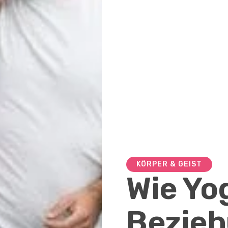
KÖRPER & GEIST
Wie Yo
Bezie