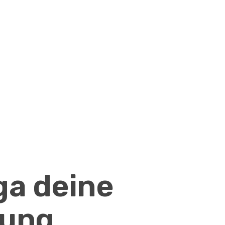
ga deine
hung