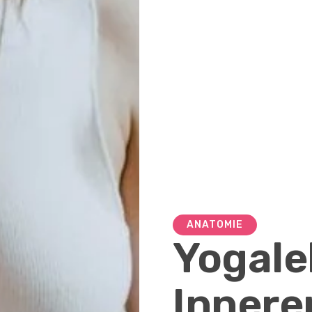
ANATOMIE
Yogale
Innere