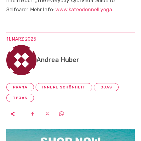
ihrem Buch „The Everyday Ayurveda Guide to
Selfcare“. Mehr Info:
www.kateodonnell.yoga
11. MÄRZ 2025
Andrea Huber
PRANA
INNERE SCHÖNHEIT
OJAS
TEJAS