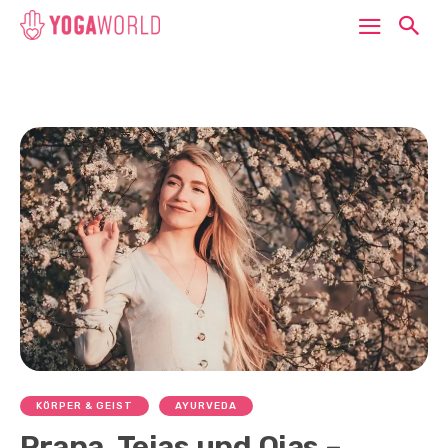
KÖRPER & GEIST
AYURVEDA
Prana, Tejas und Ojas –