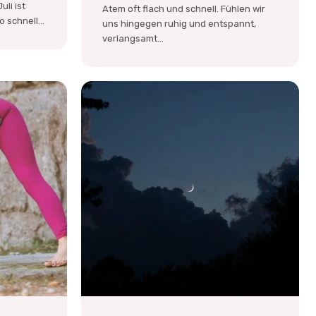
uli ist
Atem oft flach und schnell. Fühlen wir
schnell...
uns hingegen ruhig und entspannt,
verlangsamt...