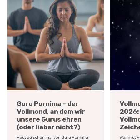
Guru Purnima – der
Vollm
Vollmond, an dem wir
2026: 
unsere Gurus ehren
Vollmo
(oder lieber nicht?)
Zeich
Hast du schon mal von Guru Purnima
Wann ist 