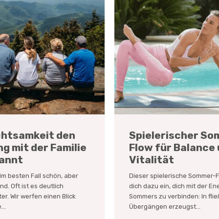
chtsamkeit den
Spielerischer S
g mit der Familie
Flow für Balance
annt
Vitalität
t im besten Fall schön, aber
Dieser spielerische Sommer-F
d. Oft ist es deutlich
dich dazu ein, dich mit der En
ter. Wir werfen einen Blick
Sommers zu verbinden: In fli
...
Übergängen erzeugst...