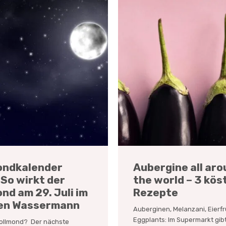
ondkalender
Aubergine all ar
So wirkt der
the world – 3 kös
nd am 29. Juli im
Rezepte
en Wassermann
Auberginen, Melanzani, Eierfr
Eggplants: Im Supermarkt gibt
Vollmond? Der nächste