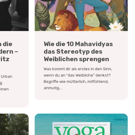
 die
Wie die 10 Mahavidyas
dern –
das Stereotyp des
itz
Weiblichen sprengen
Was kommt dir als erstes in den Sinn,
wenn du an "das Weibliche" denkst?
e Urban
Begriffe wie mütterlich, mitfühlend,
g.
anmutig,...
einen