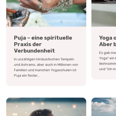
Puja – eine spirituelle
Yoga o
Praxis der
Aber b
Verbundenheit
Es gab mal
Yoga" ein
In unzähligen hinduistischen Tempeln
Wohnzimme
und Ashrams, aber auch in Millionen von
und "ich m
Familien und manchen Yogaschulen ist
Puja ein fester...