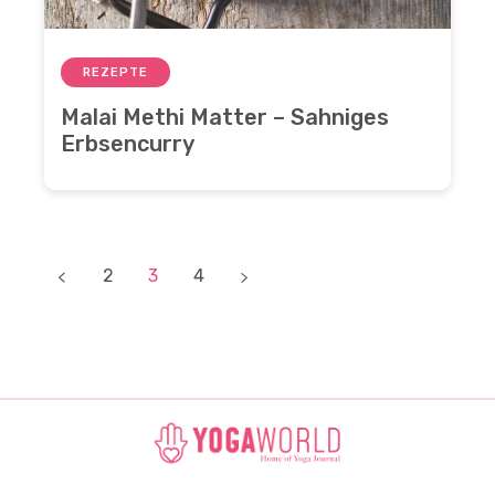
REZEPTE
Malai Methi Matter – Sahniges
Erbsencurry
2
3
4